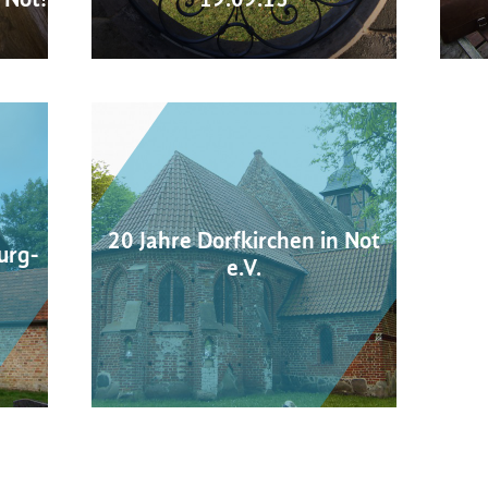
20 Jahre Dorfkirchen in Not
urg-
e.V.