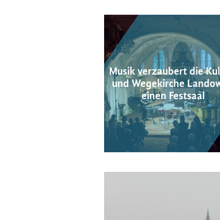
Musik verzaubert die Kul
und Wegekirche Landow
einen Festsaal