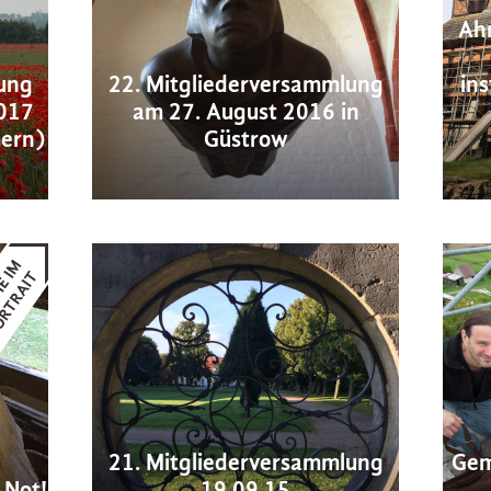
Ahr
ung
22. Mitgliederversammlung
in
017
am 27. August 2016 in
mern)
Güstrow
21. Mitgliederversammlung
Gem
 Not!
19.09.15