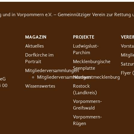
g und in Vorpommern e.V. – Gemeinnütziger Verein zur Rettung u
MAGAZIN
PROJEKTE
VEREI
Aktuelles
Ludwigslust-
Vorst
Parchim
Dorfkirche im
Mitgl
Portrait
Mecklenburgische
Satzu
Seenplatte
Mitgliederversammlungen
Flyer 
Mitgliederversammlungen
Nordwestmecklenburg
 eG
4 00
Wissenswertes
Rostock
(Landkreis)
Vorpommern-
Greifswald
Vorpommern-
Rügen