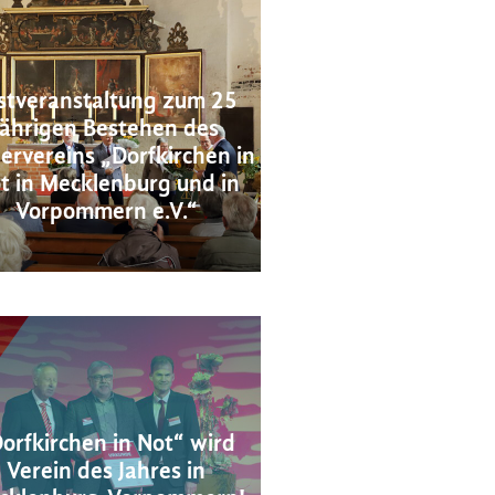
stveranstaltung zum 25
jährigen Bestehen des
ervereins „Dorfkirchen in
t in Mecklenburg und in
Vorpommern e.V.“
orfkirchen in Not“ wird
Verein des Jahres in