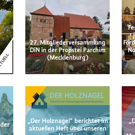
Fe
27. Mitgliederversammlung
Förd
DiN in der Propstei Parchim
No
(Mecklenburg)
„Der Holznagel“ berichtet im
„D
 der
aktuellen Heft über unseren