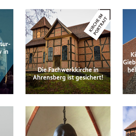
tur-
 in
K
Gieb
Die Fachwerkkirche in
hel
Ahrensberg ist gesichert!