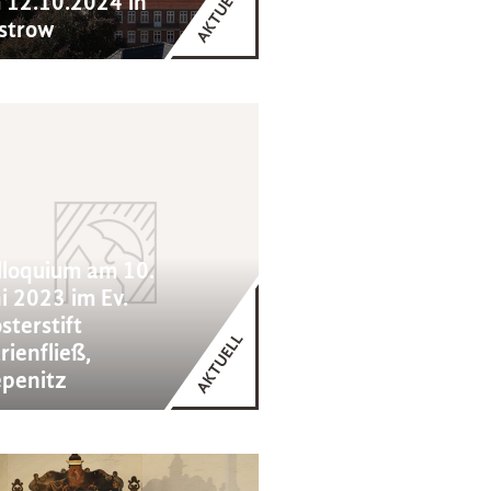
 12.10.2024 in
strow
lloquium am 10.
i 2023 im Ev.
sterstift
rienfließ,
epenitz