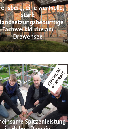
ensberg, eine wertvolle,
stark
standsetzungsbedürftige
Fachwerkkirche am
Drewensee
einsame Spitzenleistung
in Hohen Demzin