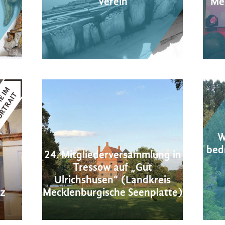
Verein
Me
W
bedr
24. Mitgliederversammlung in
Tressow auf „Gut
Ulrichshusen“ (Landkreis
rz
Mecklenburgische Seenplatte)