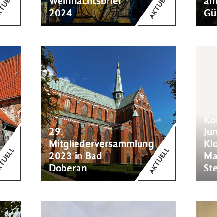
Weihnachtsbrief
am
2024
Gü
Ko
29.
Jun
Mitgliederversammlung
Klo
2023 in Bad
Ma
Doberan
St