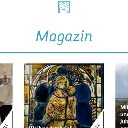
Magazin
Mi
un
Ju