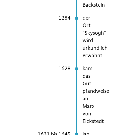
Backstein
1284
der
Ort
"Skysogh"
wird
urkundlich
erwähnt
1628
kam
das
Gut
pfandweise
an
Marx
von
Eickstedt
1631 bis 1645
lag