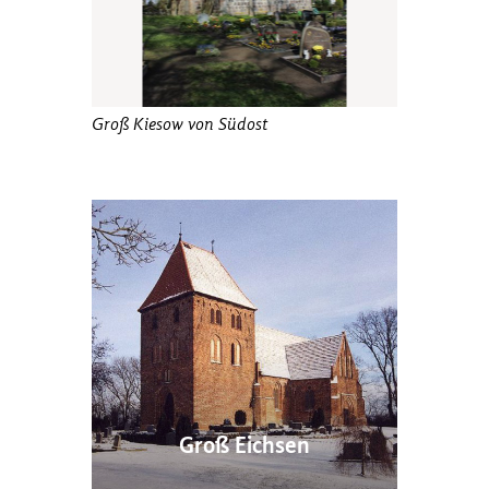
Groß Kiesow von Südost
Dreifenster
Groß Eichsen