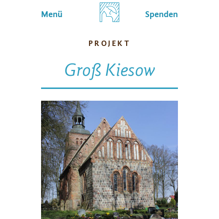
Menü
Spenden
PROJEKT
Groß Kiesow