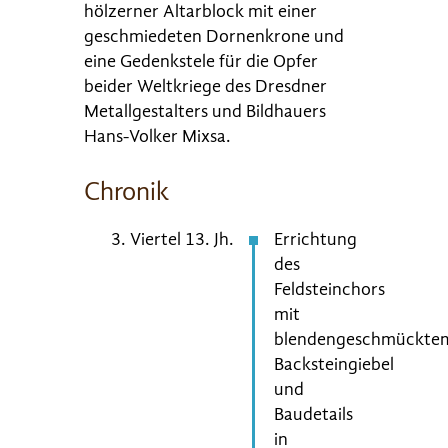
hölzerner Altarblock mit einer
geschmiedeten Dornenkrone und
eine Gedenkstele für die Opfer
beider Weltkriege des Dresdner
Metallgestalters und Bildhauers
Hans-Volker Mixsa.
Chronik
3. Viertel 13. Jh.
Errichtung
des
Feldsteinchors
mit
blendengeschmückte
Backsteingiebel
und
Baudetails
in