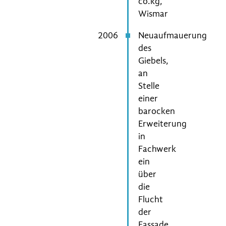
co.kg,
Wismar
2006
Neuaufmauerung
des
Giebels,
an
Stelle
einer
barocken
Erweiterung
in
Fachwerk
ein
über
die
Flucht
der
Fassade