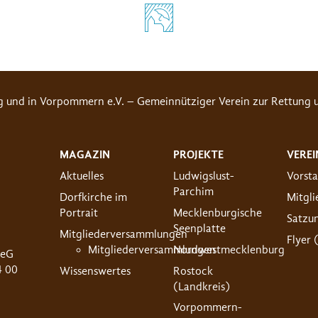
g und in Vorpommern e.V. – Gemeinnütziger Verein zur Rettung u
MAGAZIN
PROJEKTE
VEREI
Aktuelles
Ludwigslust-
Vorst
Parchim
Dorfkirche im
Mitgl
Portrait
Mecklenburgische
Satzu
Seenplatte
Mitgliederversammlungen
Flyer 
Mitgliederversammlungen
Nordwestmecklenburg
 eG
4 00
Wissenswertes
Rostock
(Landkreis)
Vorpommern-