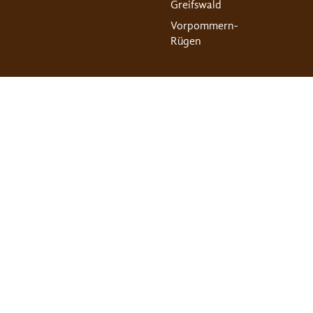
Greifswald
Vorpommern-
Rügen