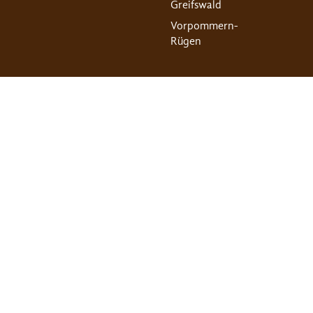
Greifswald
Vorpommern-
Rügen