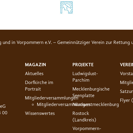
g und in Vorpommern e.V. – Gemeinnütziger Verein zur Rettung u
MAGAZIN
PROJEKTE
VEREI
Aktuelles
Ludwigslust-
Vorst
Parchim
Dorfkirche im
Mitgl
Portrait
Mecklenburgische
Satzu
Seenplatte
Mitgliederversammlungen
Flyer 
Mitgliederversammlungen
Nordwestmecklenburg
 eG
4 00
Wissenswertes
Rostock
(Landkreis)
Vorpommern-