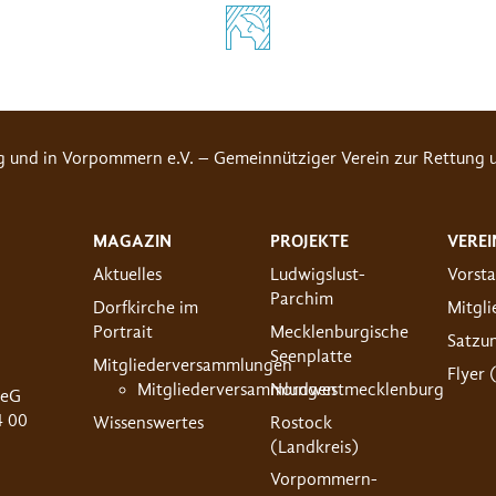
g und in Vorpommern e.V. – Gemeinnütziger Verein zur Rettung u
MAGAZIN
PROJEKTE
VEREI
Aktuelles
Ludwigslust-
Vorst
Parchim
Dorfkirche im
Mitgl
Portrait
Mecklenburgische
Satzu
Seenplatte
Mitgliederversammlungen
Flyer 
Mitgliederversammlungen
Nordwestmecklenburg
 eG
4 00
Wissenswertes
Rostock
(Landkreis)
Vorpommern-