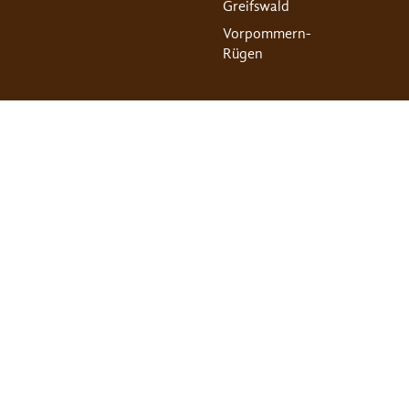
Greifswald
Vorpommern-
Rügen