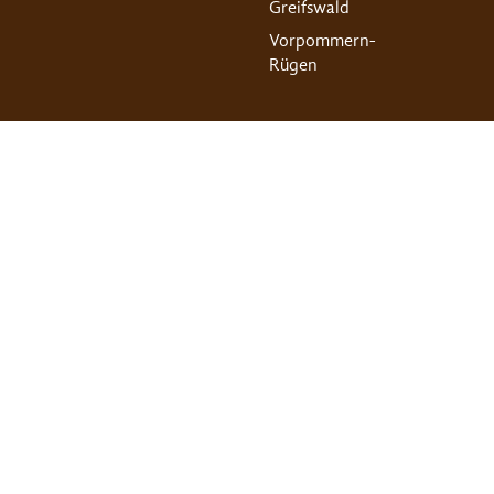
Greifswald
Vorpommern-
Rügen