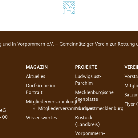
g und in Vorpommern e.V. – Gemeinnütziger Verein zur Rettung u
MAGAZIN
PROJEKTE
VEREI
Aktuelles
Ludwigslust-
Vorst
Parchim
Dorfkirche im
Mitgl
Portrait
Mecklenburgische
Satzu
Seenplatte
Mitgliederversammlungen
Flyer 
Mitgliederversammlungen
Nordwestmecklenburg
 eG
4 00
Wissenswertes
Rostock
(Landkreis)
Vorpommern-