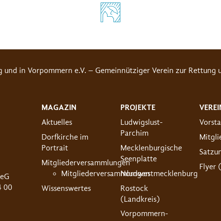
g und in Vorpommern e.V. – Gemeinnütziger Verein zur Rettung u
MAGAZIN
PROJEKTE
VEREI
Aktuelles
Ludwigslust-
Vorst
Parchim
Dorfkirche im
Mitgl
Portrait
Mecklenburgische
Satzu
Seenplatte
Mitgliederversammlungen
Flyer 
Mitgliederversammlungen
Nordwestmecklenburg
 eG
4 00
Wissenswertes
Rostock
(Landkreis)
Vorpommern-