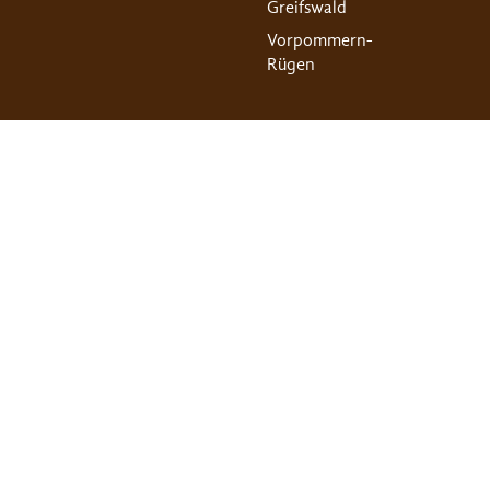
Greifswald
Vorpommern-
Rügen