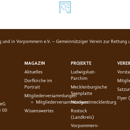
g und in Vorpommern e.V. – Gemeinnütziger Verein zur Rettung u
MAGAZIN
PROJEKTE
VEREI
Aktuelles
Ludwigslust-
Vorst
Parchim
Dorfkirche im
Mitgl
Portrait
Mecklenburgische
Satzu
Seenplatte
Mitgliederversammlungen
Flyer 
Mitgliederversammlungen
Nordwestmecklenburg
 eG
4 00
Wissenswertes
Rostock
(Landkreis)
Vorpommern-