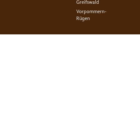
Greifswald
Vorpommern-
Rügen