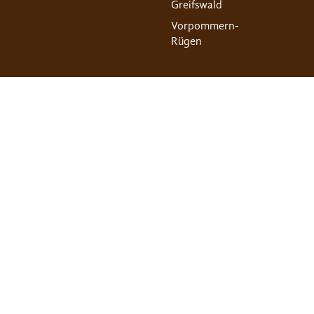
Greifswald
Vorpommern-
Rügen