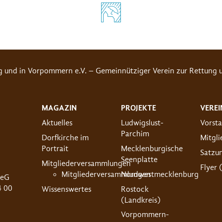
g und in Vorpommern e.V. – Gemeinnütziger Verein zur Rettung u
MAGAZIN
PROJEKTE
VEREI
Aktuelles
Ludwigslust-
Vorst
Parchim
Dorfkirche im
Mitgl
Portrait
Mecklenburgische
Satzu
Seenplatte
Mitgliederversammlungen
Flyer 
Mitgliederversammlungen
Nordwestmecklenburg
 eG
4 00
Wissenswertes
Rostock
(Landkreis)
Vorpommern-