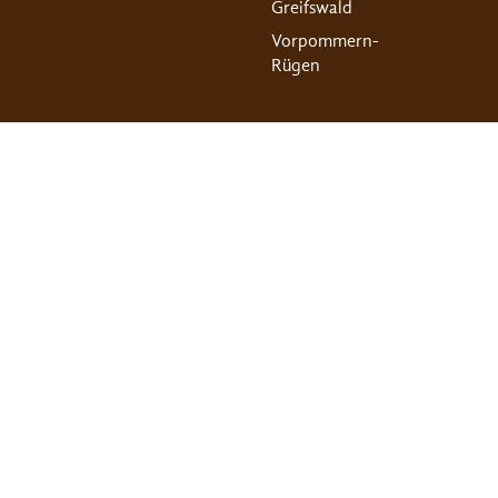
Greifswald
Vorpommern-
Rügen