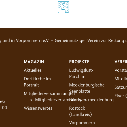
g und in Vorpommern e.V. – Gemeinnütziger Verein zur Rettung u
MAGAZIN
PROJEKTE
VEREI
Aktuelles
Ludwigslust-
Vorst
Parchim
Dorfkirche im
Mitgl
Portrait
Mecklenburgische
Satzu
Seenplatte
Mitgliederversammlungen
Flyer 
Mitgliederversammlungen
Nordwestmecklenburg
 eG
4 00
Wissenswertes
Rostock
(Landkreis)
Vorpommern-