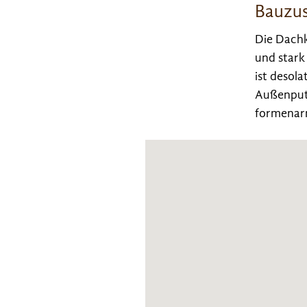
Bauzus
Die Dachk
und stark
ist desol
Außenput
formenar