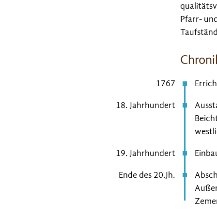
qualitäts
Pfarr- un
Taufständ
Chroni
1767
Erric
18. Jahrhundert
Ausst
Beich
westl
19. Jahrhundert
Einba
Ende des 20.Jh.
Absch
Außen
Zeme