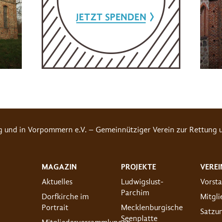
g und in Vorpommern e.V. – Gemeinnütziger Verein zur Rettung u
MAGAZIN
PROJEKTE
VEREI
Aktuelles
Ludwigslust-
Vorst
Parchim
Dorfkirche im
Mitgl
Portrait
Mecklenburgische
Satzu
Seenplatte