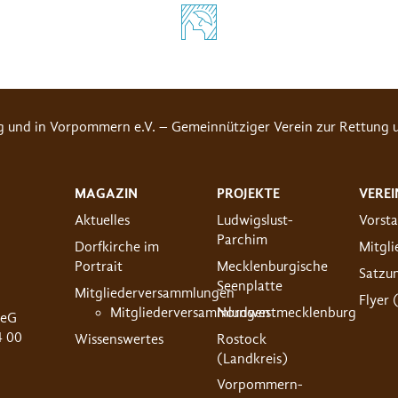
g und in Vorpommern e.V. – Gemeinnütziger Verein zur Rettung u
MAGAZIN
PROJEKTE
VEREI
Aktuelles
Ludwigslust-
Vorst
Parchim
Dorfkirche im
Mitgl
Portrait
Mecklenburgische
Satzu
Seenplatte
Mitgliederversammlungen
Flyer 
Mitgliederversammlungen
Nordwestmecklenburg
 eG
4 00
Wissenswertes
Rostock
(Landkreis)
Vorpommern-