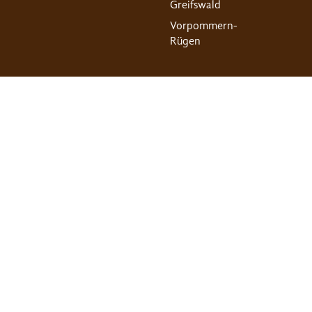
Greifswald
Vorpommern-
Rügen