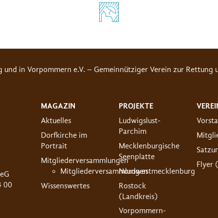
g und in Vorpommern e.V. – Gemeinnütziger Verein zur Rettung u
MAGAZIN
PROJEKTE
VEREI
Aktuelles
Ludwigslust-
Vorst
Parchim
Dorfkirche im
Mitgl
Portrait
Mecklenburgische
Satzu
Seenplatte
Mitgliederversammlungen
Flyer 
Mitgliederversammlungen
Nordwestmecklenburg
 eG
4 00
Wissenswertes
Rostock
(Landkreis)
Vorpommern-