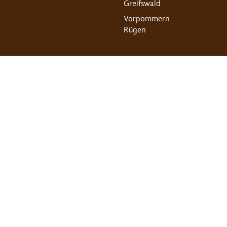
Greifswald
Vorpommern-
Rügen