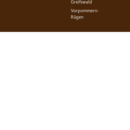
Greifswald
Vorpommern-
Rügen