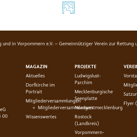
g und in Vorpommern e.V. – Gemeinnütziger Verein zur Rettung u
MAGAZIN
PROJEKTE
VEREI
Aktuelles
Ludwigslust-
Vorst
Parchim
Dorfkirche im
Mitgl
Portrait
Mecklenburgische
Satzu
Seenplatte
Mitgliederversammlungen
Flyer 
Mitgliederversammlungen
Nordwestmecklenburg
 eG
4 00
Wissenswertes
Rostock
(Landkreis)
Vorpommern-