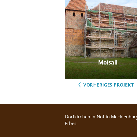
Moisall
VORHERIGES PROJEKT
Dorfkirchen in Not in Mecklenbur
Erbes