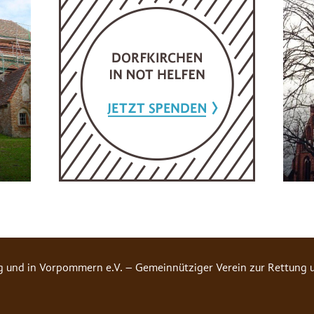
g und in Vorpommern e.V. – Gemeinnütziger Verein zur Rettung u