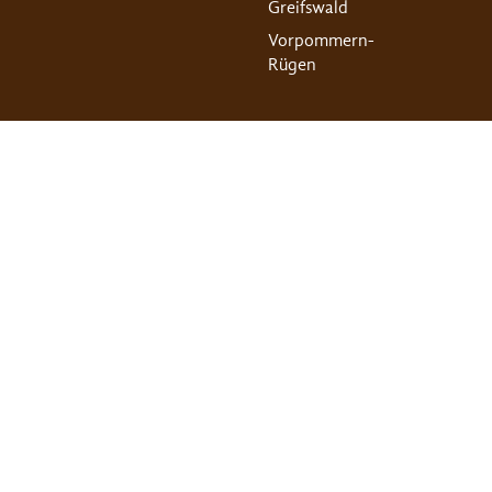
Greifswald
Vorpommern-
Rügen