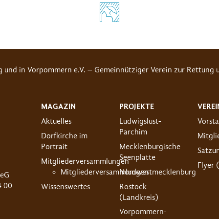
g und in Vorpommern e.V. – Gemeinnütziger Verein zur Rettung u
MAGAZIN
PROJEKTE
VEREI
Aktuelles
Ludwigslust-
Vorst
Parchim
Dorfkirche im
Mitgl
Portrait
Mecklenburgische
Satzu
Seenplatte
Mitgliederversammlungen
Flyer 
Mitgliederversammlungen
Nordwestmecklenburg
 eG
4 00
Wissenswertes
Rostock
(Landkreis)
Vorpommern-