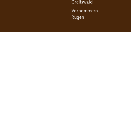
Greifswald
Vorpommern-
Rügen