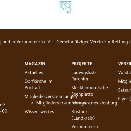
g und in Vorpommern e.V. – Gemeinnütziger Verein zur Rettung u
MAGAZIN
PROJEKTE
VEREI
Aktuelles
Ludwigslust-
Vorst
Parchim
Dorfkirche im
Mitgl
Portrait
Mecklenburgische
Satzu
Seenplatte
Mitgliederversammlungen
Flyer 
Mitgliederversammlungen
Nordwestmecklenburg
 eG
4 00
Wissenswertes
Rostock
(Landkreis)
Vorpommern-