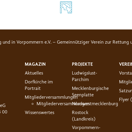
g und in Vorpommern e.V. – Gemeinnütziger Verein zur Rettung u
MAGAZIN
PROJEKTE
VEREI
Aktuelles
Ludwigslust-
Vorst
Parchim
Dorfkirche im
Mitgl
Portrait
Mecklenburgische
Satzu
Seenplatte
Mitgliederversammlungen
Flyer 
Mitgliederversammlungen
Nordwestmecklenburg
 eG
4 00
Wissenswertes
Rostock
(Landkreis)
Vorpommern-