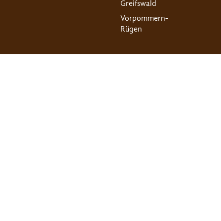
Greifswald
Vorpommern-
Rügen