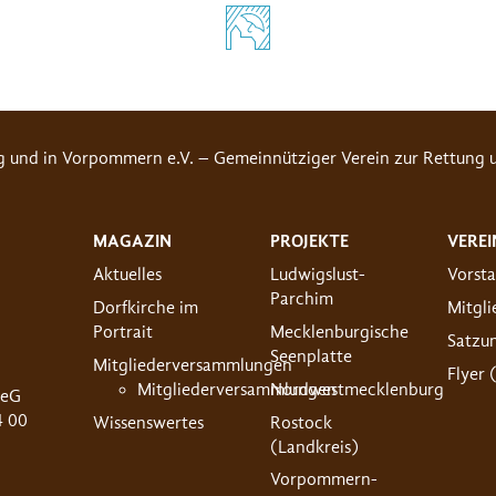
g und in Vorpommern e.V. – Gemeinnütziger Verein zur Rettung u
MAGAZIN
PROJEKTE
VEREI
Aktuelles
Ludwigslust-
Vorst
Parchim
Dorfkirche im
Mitgl
Portrait
Mecklenburgische
Satzu
Seenplatte
Mitgliederversammlungen
Flyer 
Mitgliederversammlungen
Nordwestmecklenburg
 eG
4 00
Wissenswertes
Rostock
(Landkreis)
Vorpommern-