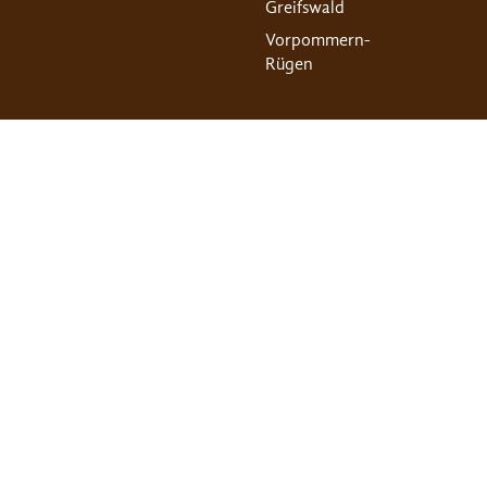
Greifswald
Vorpommern-
Rügen