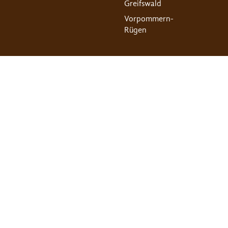
Greifswald
Vorpommern-
Rügen