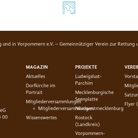
g und in Vorpommern e.V. – Gemeinnütziger Verein zur Rettung u
MAGAZIN
PROJEKTE
VEREI
Aktuelles
Ludwigslust-
Vorst
Parchim
Dorfkirche im
Mitgl
Portrait
Mecklenburgische
Satzu
Seenplatte
Mitgliederversammlungen
Flyer 
Mitgliederversammlungen
Nordwestmecklenburg
 eG
4 00
Wissenswertes
Rostock
(Landkreis)
Vorpommern-