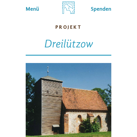
Menü
Spenden
PROJEKT
Dreilützow