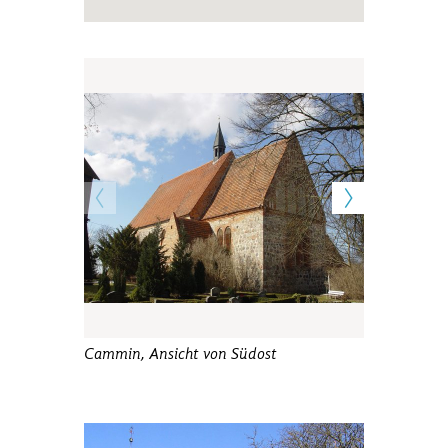
Cammin, Ansicht von Südost
Cammin, spä
Friedhofspo