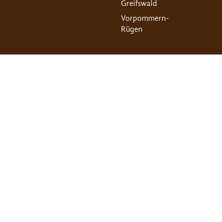
Greifswald
Vorpommern-
Rügen