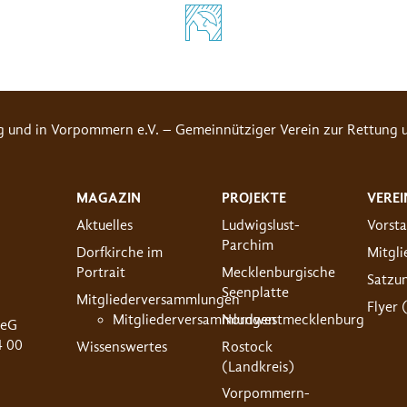
g und in Vorpommern e.V. – Gemeinnütziger Verein zur Rettung u
MAGAZIN
PROJEKTE
VEREI
Aktuelles
Ludwigslust-
Vorst
Parchim
Dorfkirche im
Mitgl
Portrait
Mecklenburgische
Satzu
Seenplatte
Mitgliederversammlungen
Flyer 
Mitgliederversammlungen
Nordwestmecklenburg
 eG
4 00
Wissenswertes
Rostock
(Landkreis)
Vorpommern-