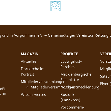
g und in Vorpommern e.V. – Gemeinnütziger Verein zur Rettung u
MAGAZIN
PROJEKTE
VEREI
Aktuelles
Ludwigslust-
Vorst
Parchim
Dorfkirche im
Mitgl
Portrait
Mecklenburgische
Satzu
Seenplatte
Mitgliederversammlungen
Flyer 
Mitgliederversammlungen
Nordwestmecklenburg
 eG
4 00
Wissenswertes
Rostock
(Landkreis)
Vorpommern-