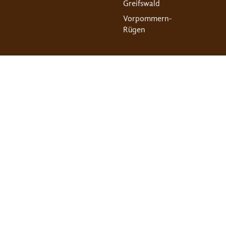
Greifswald
Vorpommern-
Rügen