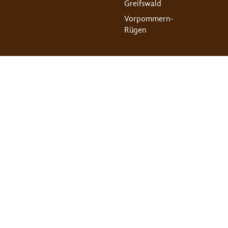
Greifswald
Vorpommern-
Rügen