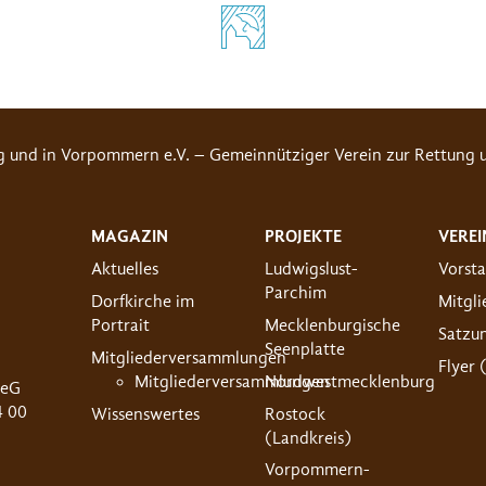
g und in Vorpommern e.V. – Gemeinnütziger Verein zur Rettung u
MAGAZIN
PROJEKTE
VEREI
Aktuelles
Ludwigslust-
Vorst
Parchim
Dorfkirche im
Mitgl
Portrait
Mecklenburgische
Satzu
Seenplatte
Mitgliederversammlungen
Flyer 
Mitgliederversammlungen
Nordwestmecklenburg
 eG
4 00
Wissenswertes
Rostock
(Landkreis)
Vorpommern-