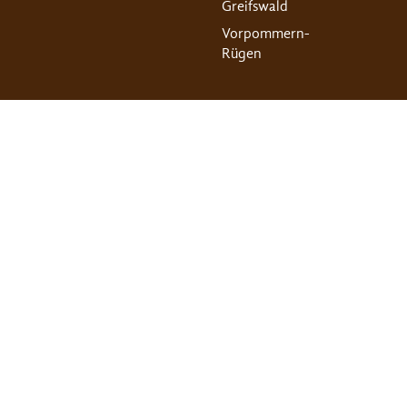
Greifswald
Vorpommern-
Rügen