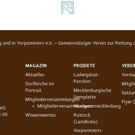
g und in Vorpommern e.V. – Gemeinnütziger Verein zur Rettung u
MAGAZIN
PROJEKTE
VEREI
Aktuelles
Ludwigslust-
Vorst
Parchim
Dorfkirche im
Mitgl
Portrait
Mecklenburgische
Satzu
Seenplatte
Mitgliederversammlungen
Flyer 
Mitgliederversammlungen
Nordwestmecklenburg
 eG
4 00
Wissenswertes
Rostock
(Landkreis)
Vorpommern-