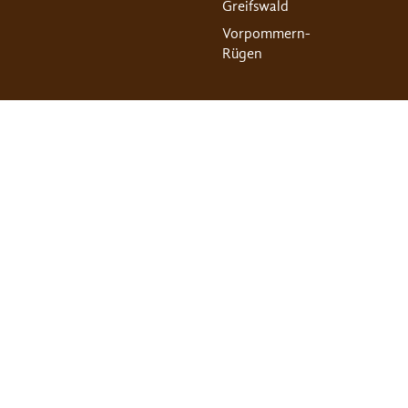
Greifswald
Vorpommern-
Rügen