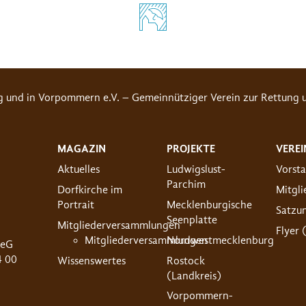
g und in Vorpommern e.V. – Gemeinnütziger Verein zur Rettung u
MAGAZIN
PROJEKTE
VEREI
Aktuelles
Ludwigslust-
Vorst
Parchim
Dorfkirche im
Mitgl
Portrait
Mecklenburgische
Satzu
Seenplatte
Mitgliederversammlungen
Flyer 
Mitgliederversammlungen
Nordwestmecklenburg
 eG
4 00
Wissenswertes
Rostock
(Landkreis)
Vorpommern-