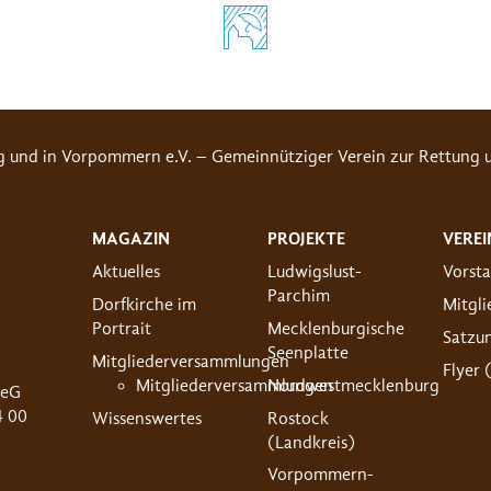
g und in Vorpommern e.V. – Gemeinnütziger Verein zur Rettung u
MAGAZIN
PROJEKTE
VEREI
Aktuelles
Ludwigslust-
Vorst
Parchim
Dorfkirche im
Mitgl
Portrait
Mecklenburgische
Satzu
Seenplatte
Mitgliederversammlungen
Flyer 
Mitgliederversammlungen
Nordwestmecklenburg
 eG
4 00
Wissenswertes
Rostock
(Landkreis)
Vorpommern-