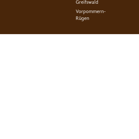
Greifswald
Vorpommern-
Rügen